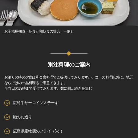
お子様用朝食（朝食が和朝食の場合 一例）
別注料理のご案内
お泊りの時の夕食は和会席料理でご提供しておりますが、コース料理以外に、地元
ならではの一品料理もご用意できます。
※当日の19時まで受付ております。数に限
…
続きを読む
広島牛サーロインステーキ
鮑のお造り
広島県産牡蠣のフライ（3ヶ）