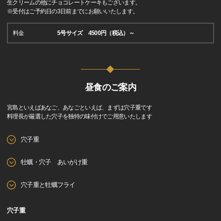
生クリームの他にチョコレートケーキもございます。
※受付はご予約日の3日前までにお願いいたします。
料金
5号サイズ 4500円（税込）～
昼食のご案内
宮島といえばあなご、あなごといえば、まずは穴子重です
料理長が厳選した穴子を独特の味付けでご用意いたします
穴子重
牡蠣・穴子 あいがけ重
穴子重と牡蠣フライ
穴子重