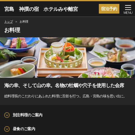
宮島 神撰の宿 ホテルみや離宮
宿泊予約
MENU
トップ
お料理
お料理
海の幸、そして山の幸。名物の牡蠣や穴子を使用した会席
総料理長のこだわりにあふれた料理に舌鼓を打つ。広島・宮島の味を思い出に。
別注料理のご案内
昼食のご案内