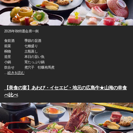
2026年秋特選会席一例
食前酒 季節の旨酒
前菜 七種盛り
椀物 土瓶蒸し
造里 本日の旨い魚
小鍋 茸たっぷり鍋
炊合せ 煮穴子 牡蠣有馬煮
…
続きを読む
【美食の宴】あわび・イセエビ・地元の広島牛★山海の幸食
べ比べ