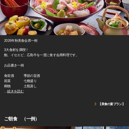
2026年秋美食会席一例
3大食材を満喫！
鮑、イセエビ、広島牛を一度に食す会席料理です。
お品書き一例
食前酒 季節の旨酒
前菜 七種盛り
椀物 土瓶蒸し
…
続きを読む
【美食の宴プラン】
ご朝食 （一例）