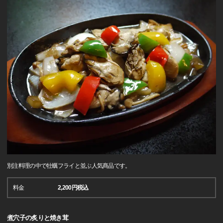
別注料理の中で牡蠣フライと並ぶ人気商品です。
料金
2,200円税込
煮穴子の炙りと焼き茸