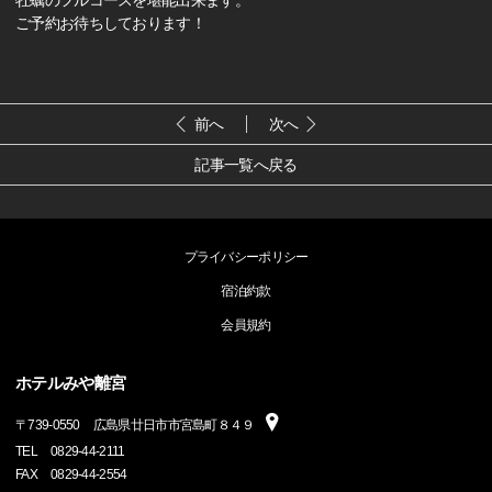
牡蠣のフルコースを堪能出来ます。
ご予約お待ちしております！
前へ
次へ
記事一覧へ戻る
プライバシーポリシー
宿泊約款
会員規約
ホテルみや離宮
〒
739-0550
広島県廿日市市宮島町８４９
TEL
0829-44-2111
FAX
0829-44-2554