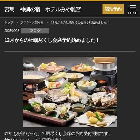
宮島 神撰の宿 ホテルみや離宮
宿泊予約
MENU
トップ
ブログ・お知らせ
12月からの牡蠣尽くし会席予約始めました！
ブログ
2025/09/23
12月からの牡蠣尽くし会席予約始めました！
昨年も好評だった、牡蠣尽くし会席の予約受付開始です。