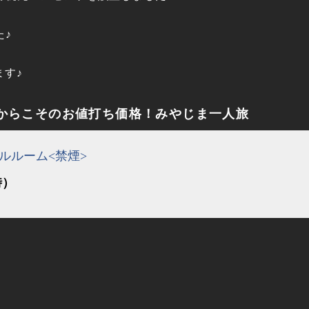
た♪
ます♪
からこそのお値打ち価格！みやじま一人旅
ルルーム<禁煙>
時）