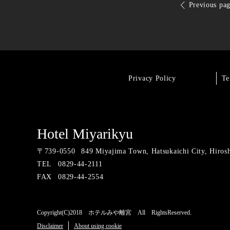
Previous pa
Privacy Policy
Te
Hotel Miyarikyu
〒
739-0550
849 Miyajima Town, Hatsukaichi City, Hiros
TEL
0829-44-2111
FAX
0829-44-2554
Copyright(C)2018 ホテルみや離宮 All RightsReserved.
Disclaimer
About using cookie