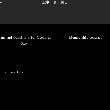
ge
記事一覧へ戻る
rms and Conditions for Overnight
Membership contract
Stay
hima Prefecture