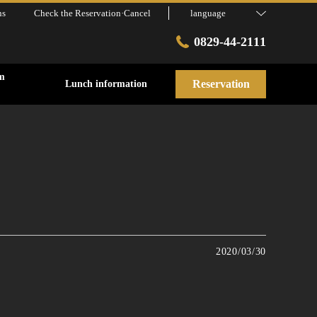
ns
Check the Reservation·Cancel
language
0829-44-2111
m
Reservation
Lunch information
2020/03/30