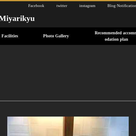
Facebook
twitter
instagram
Blog·Notificatio
 Miyarikyu
Recommended accom
 Facilities
Photo Gallery
odation plan